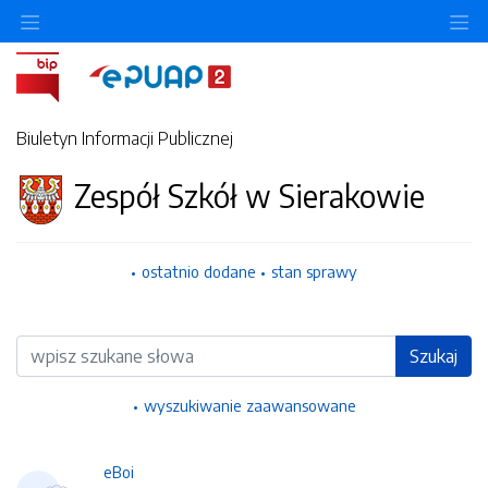
Ukryj/pokaż menu przedmiotowe
Uk
Biuletyn Informacji Publicznej
Zespół Szkół w Sierakowie
ostatnio dodane
stan sprawy
Wyszukiwarka
Szukaj
wyszukiwanie zaawansowane
eBoi